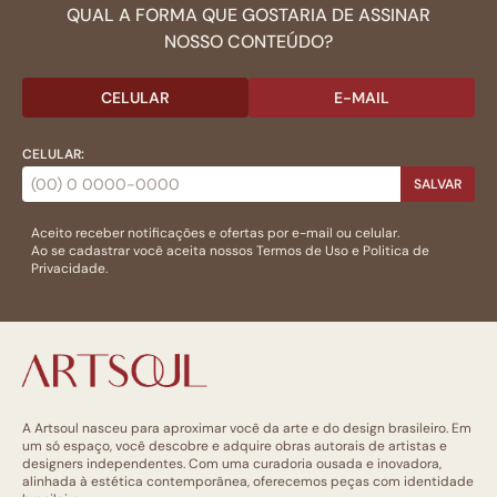
QUAL A FORMA QUE GOSTARIA DE ASSINAR
NOSSO CONTEÚDO?
CELULAR
E-MAIL
CELULAR:
SALVAR
Aceito receber notificações e ofertas por e-mail ou celular.
Ao se cadastrar você aceita nossos
Termos de Uso
e
Politica de
Privacidade.
A Artsoul nasceu para aproximar você da arte e do design brasileiro. Em
um só espaço, você descobre e adquire obras autorais de artistas e
designers independentes. Com uma curadoria ousada e inovadora,
alinhada à estética contemporânea, oferecemos peças com identidade