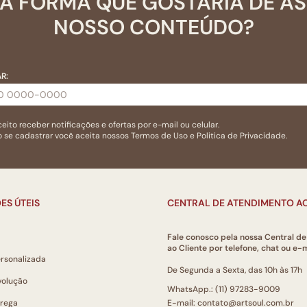
A FORMA QUE GOSTARIA DE A
NOSSO CONTEÚDO?
R:
eito receber notificações e ofertas por e-mail ou celular.
 se cadastrar você aceita nossos
Termos de Uso
e
Politica de Privacidade.
ES ÚTEIS
CENTRAL DE ATENDIMENTO AO
Fale conosco pela nossa Central d
ao Cliente por telefone, chat ou e-m
ersonalizada
De Segunda a Sexta, das 10h às 17h
volução
WhatsApp.: (11) 97283-9009
trega
E-mail: contato@artsoul.com.br