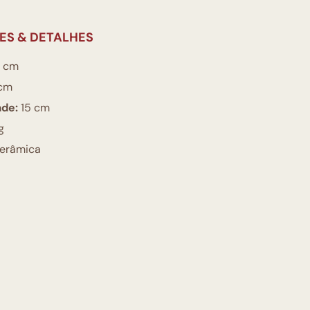
ES & DETALHES
 cm
cm
ade:
15 cm
g
erâmica