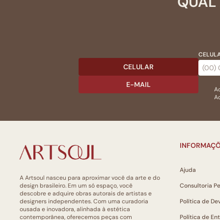
QUAL 
CELULA
CELULAR
E-MAIL
Ac
Ao
INFORMAÇÕ
Ajuda
A Artsoul nasceu para aproximar você da arte e do
design brasileiro. Em um só espaço, você
Consultoria P
descobre e adquire obras autorais de artistas e
designers independentes. Com uma curadoria
Política de De
ousada e inovadora, alinhada à estética
contemporânea, oferecemos peças com
Política de En