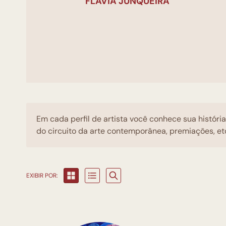
OPES
FLÁVIA JUNQUEIRA
Em cada perfil de artista você conhece sua históri
do circuito da arte contemporânea, premiações, et
EXIBIR POR: