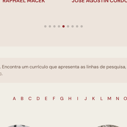
RAPHAEL MACEK
JOSÉ AGOSTÍN CÓRD
a. Encontra um currículo que apresenta as linhas de pesquisa
c.
A
B
C
D
E
F
G
H
I
J
K
L
M
N
O