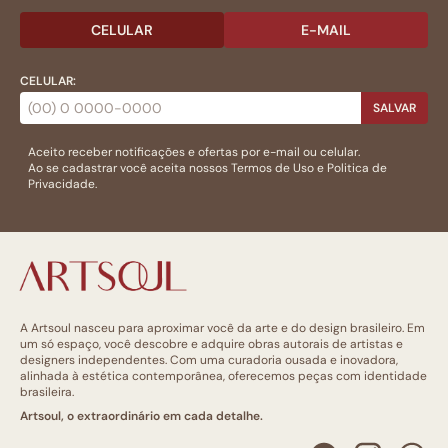
CELULAR
E-MAIL
CELULAR:
SALVAR
Aceito receber notificações e ofertas por e-mail ou celular.
Ao se cadastrar você aceita nossos
Termos de Uso
e
Politica de
Privacidade.
A Artsoul nasceu para aproximar você da arte e do design brasileiro. Em
um só espaço, você descobre e adquire obras autorais de artistas e
designers independentes. Com uma curadoria ousada e inovadora,
alinhada à estética contemporânea, oferecemos peças com identidade
brasileira.
Artsoul, o extraordinário em cada detalhe.