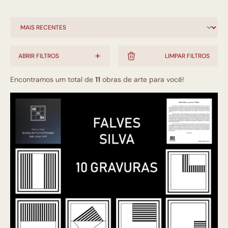
ABRIR FILTROS
LIMPAR FILTROS
Encontramos um total de
11
obras de arte para você!