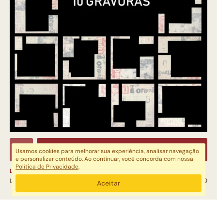
COMPRAR
Usamos cookies para melhorar sua experiência, analisar navegação
e personalizar conteúdo. Ao continuar, você concorda com nossa
Política de Privacidade
.
LIVRO DE ARTISTA - RECORTES SINTÉTICOS
LUIZ MARTINS
R$ 6.000,00
Aceitar