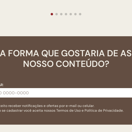
A FORMA QUE GOSTARIA DE A
NOSSO CONTEÚDO?
R:
eito receber notificações e ofertas por e-mail ou celular.
 se cadastrar você aceita nossos
Termos de Uso
e
Politica de Privacidade.