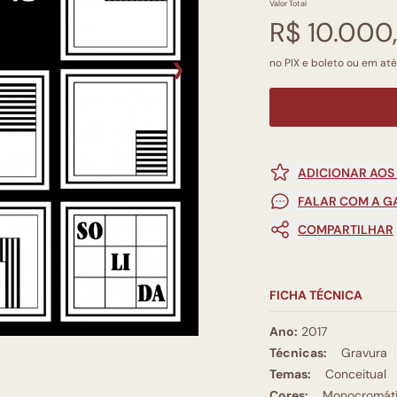
Valor Total
R$ 10.000
no PIX e boleto ou em até
❯
ADICIONAR AOS
FALAR COM A G
COMPARTILHAR
FICHA TÉCNICA
Ano:
2017
Técnicas:
Gravura
Temas:
Conceitual
Cores:
Monocromát