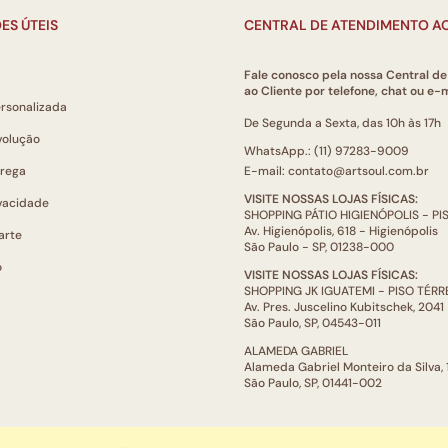
ES ÚTEIS
CENTRAL DE ATENDIMENTO AO
Fale conosco pela nossa Central d
ao Cliente por telefone, chat ou e-m
ersonalizada
De Segunda a Sexta, das 10h às 17h
volução
WhatsApp.: (11) 97283-9009
trega
E-mail: contato@artsoul.com.br
VISITE NOSSAS LOJAS FÍSICAS:
ivacidade
SHOPPING PÁTIO HIGIENÓPOLIS - P
Av. Higienópolis, 618 - Higienópolis
arte
São Paulo - SP, 01238-000
o
VISITE NOSSAS LOJAS FÍSICAS:
SHOPPING JK IGUATEMI - PISO TÉR
Av. Pres. Juscelino Kubitschek, 2041
São Paulo, SP, 04543-011
ALAMEDA GABRIEL
Alameda Gabriel Monteiro da Silva,
São Paulo, SP, 01441-002
ARTSOUL COMUNICAÇÃO DIGITAL LTDA | CNPJ: 29.752.781/0001-52