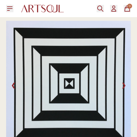
0
❮
❯