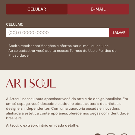
CELULAR
E-MAIL
CELULAR:
SALVAR
Aceito receber notificações e ofertas por e-mail ou celular.
Ao se cadastrar você aceita nossos
Termos de Uso
e
Politica de
Privacidade.
A Artsoul nasceu para aproximar você da arte e do design brasileiro. Em
um só espaço, você descobre e adquire obras autorais de artistas e
designers independentes. Com uma curadoria ousada e inovadora,
alinhada à estética contemporânea, oferecemos peças com identidade
brasileira.
Artsoul, o extraordinário em cada detalhe.