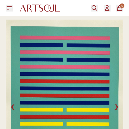
0
❮
❯