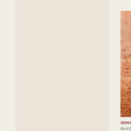
SERR
PAUL