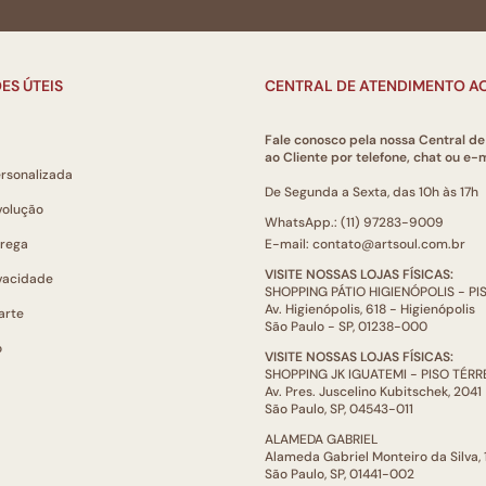
ES ÚTEIS
CENTRAL DE ATENDIMENTO AO
Fale conosco pela nossa Central d
ao Cliente por telefone, chat ou e-m
ersonalizada
De Segunda a Sexta, das 10h às 17h
volução
WhatsApp.: (11) 97283-9009
trega
E-mail: contato@artsoul.com.br
VISITE NOSSAS LOJAS FÍSICAS:
ivacidade
SHOPPING PÁTIO HIGIENÓPOLIS - P
Av. Higienópolis, 618 - Higienópolis
arte
São Paulo - SP, 01238-000
o
VISITE NOSSAS LOJAS FÍSICAS:
SHOPPING JK IGUATEMI - PISO TÉR
Av. Pres. Juscelino Kubitschek, 2041
São Paulo, SP, 04543-011
ALAMEDA GABRIEL
Alameda Gabriel Monteiro da Silva,
São Paulo, SP, 01441-002