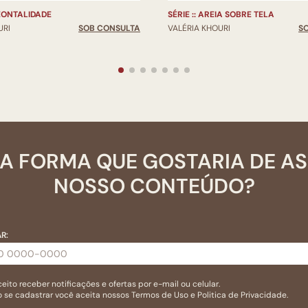
IZONTALIDADE
SÉRIE :: AREIA SOBRE TELA
URI
SOB CONSULTA
VALÉRIA KHOURI
S
A FORMA QUE GOSTARIA DE A
NOSSO CONTEÚDO?
R:
eito receber notificações e ofertas por e-mail ou celular.
 se cadastrar você aceita nossos
Termos de Uso
e
Politica de Privacidade.