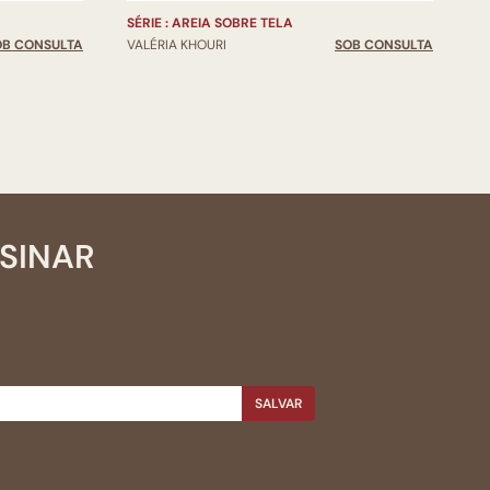
SÉRIE : AREIA SOBRE TELA
S
OB CONSULTA
VALÉRIA KHOURI
SOB CONSULTA
V
SSINAR
SALVAR