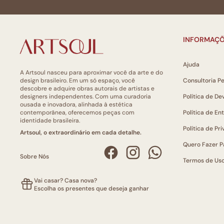
INFORMAÇÕ
Ajuda
A Artsoul nasceu para aproximar você da arte e do
design brasileiro. Em um só espaço, você
Consultoria P
descobre e adquire obras autorais de artistas e
designers independentes. Com uma curadoria
Política de De
ousada e inovadora, alinhada à estética
contemporânea, oferecemos peças com
Política de En
identidade brasileira.
Política de Pr
Artsoul, o extraordinário em cada detalhe.
Quero Fazer P
Sobre Nós
Termos de Us
Vai casar? Casa nova?
Escolha os presentes que deseja ganhar