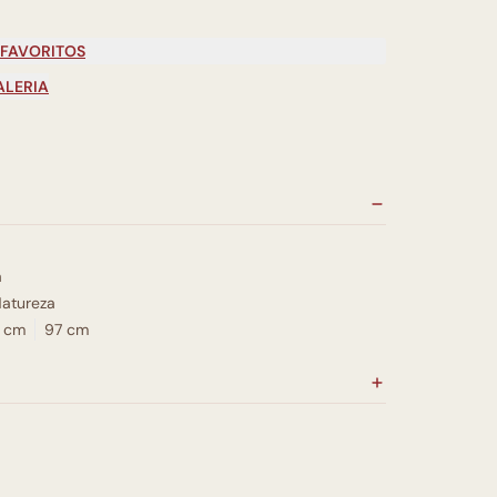
 FAVORITOS
ALERIA
a
atureza
 cm
97 cm