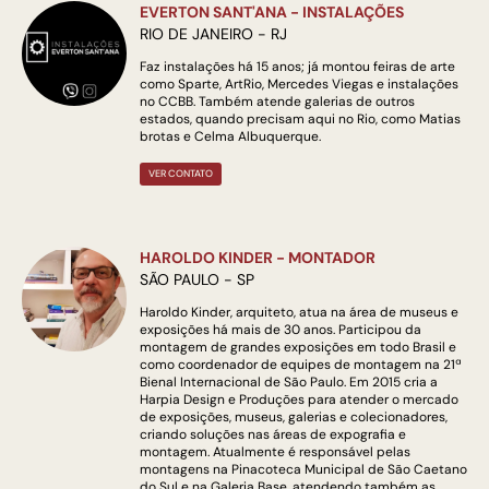
EVERTON SANT'ANA - INSTALAÇÕES
RIO DE JANEIRO - RJ
Faz instalações há 15 anos; já montou feiras de arte
como Sparte, ArtRio, Mercedes Viegas e instalações
no CCBB. Também atende galerias de outros
estados, quando precisam aqui no Rio, como Matias
brotas e Celma Albuquerque.
VER CONTATO
HAROLDO KINDER - MONTADOR
SÃO PAULO - SP
Haroldo Kinder, arquiteto, atua na área de museus e
exposições há mais de 30 anos. Participou da
montagem de grandes exposições em todo Brasil e
como coordenador de equipes de montagem na 21ª
Bienal Internacional de São Paulo. Em 2015 cria a
Harpia Design e Produções para atender o mercado
de exposições, museus, galerias e colecionadores,
criando soluções nas áreas de expografia e
montagem. Atualmente é responsável pelas
montagens na Pinacoteca Municipal de São Caetano
do Sul e na Galeria Base, atendendo também as