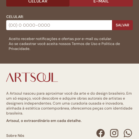
CELULAR
E-MAIL
CELULAR:
SALVAR
Aceito receber notificações e ofertas por e-mail ou celular.
Ao se cadastrar você aceita nossos
Termos de Uso
e
Politica de
Privacidade.
A Artsoul nasceu para aproximar você da arte e do design brasileiro. Em
um só espaço, você descobre e adquire obras autorais de artistas e
designers independentes. Com uma curadoria ousada e inovadora,
alinhada à estética contemporânea, oferecemos peças com identidade
brasileira.
Artsoul, o extraordinário em cada detalhe.
Sobre Nós