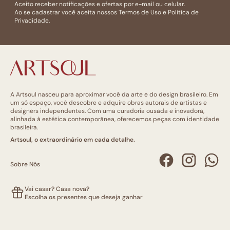
Aceito receber notificações e ofertas por e-mail ou celular.
Ao se cadastrar você aceita nossos
Termos de Uso
e
Politica de
Privacidade.
A Artsoul nasceu para aproximar você da arte e do design brasileiro. Em
um só espaço, você descobre e adquire obras autorais de artistas e
designers independentes. Com uma curadoria ousada e inovadora,
alinhada à estética contemporânea, oferecemos peças com identidade
brasileira.
Artsoul, o extraordinário em cada detalhe.
Sobre Nós
Vai casar? Casa nova?
Escolha os presentes que deseja ganhar