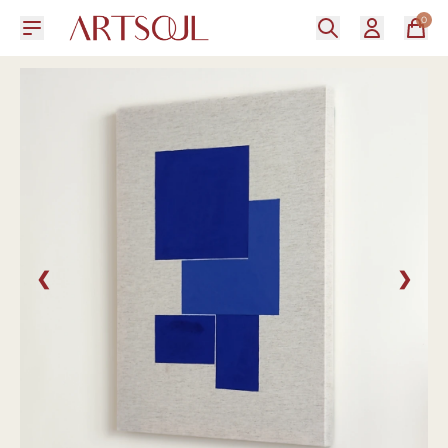
0
❮
❯