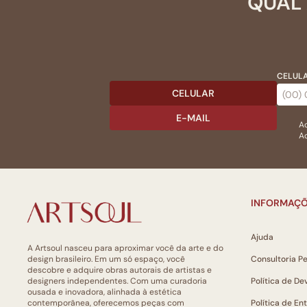
QUAL 
CELULA
CELULAR
E-MAIL
Ac
Ao
INFORMAÇÕ
Ajuda
A Artsoul nasceu para aproximar você da arte e do
design brasileiro. Em um só espaço, você
Consultoria P
descobre e adquire obras autorais de artistas e
designers independentes. Com uma curadoria
Política de De
ousada e inovadora, alinhada à estética
contemporânea, oferecemos peças com
Política de En