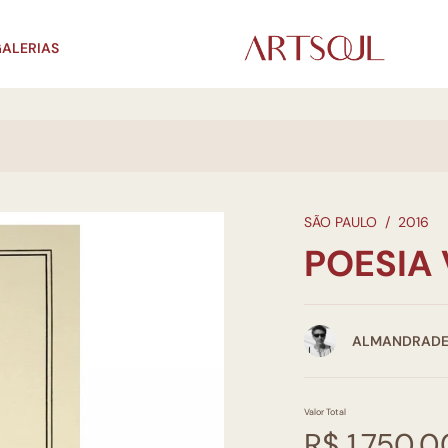
ALERIAS
SÃO PAULO
/
2016
POESIA 
ALMANDRAD
Valor Total
R$ 1.750,0