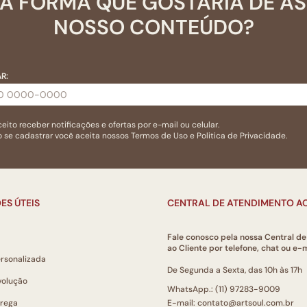
A FORMA QUE GOSTARIA DE A
NOSSO CONTEÚDO?
R:
eito receber notificações e ofertas por e-mail ou celular.
 se cadastrar você aceita nossos
Termos de Uso
e
Politica de Privacidade.
ES ÚTEIS
CENTRAL DE ATENDIMENTO AO
Fale conosco pela nossa Central d
ao Cliente por telefone, chat ou e-m
ersonalizada
De Segunda a Sexta, das 10h às 17h
volução
WhatsApp.: (11) 97283-9009
trega
E-mail: contato@artsoul.com.br