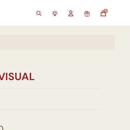
0
VISUAL
E
0