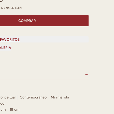
12x de R$ 161,51
COMPRAR
 FAVORITOS
ALERIA
onceitual
Contemporâneo
Minimalista
ico
 cm
18 cm