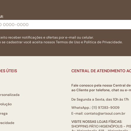
R:
eito receber notificações e ofertas por e-mail ou celular.
 se cadastrar você aceita nossos
Termos de Uso
e
Politica de Privacidade.
ES ÚTEIS
CENTRAL DE ATENDIMENTO AO
Fale conosco pela nossa Central d
ao Cliente por telefone, chat ou e-m
ersonalizada
De Segunda a Sexta, das 10h às 17h
volução
WhatsApp.: (11) 97283-9009
trega
E-mail: contato@artsoul.com.br
VISITE NOSSAS LOJAS FÍSICAS:
ivacidade
SHOPPING PÁTIO HIGIENÓPOLIS - P
Av. Higienópolis, 618 - Higienópolis