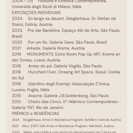
2004 - 05 Filosofia e Estética Contemporânea,
Università degli Studi di Milano, Itália
EXPOSIÇÕES INDIVIDUAIS
2024. So lange es dauert. Stieglerhaus, St. Stefan ob
Stainz, Estíria, Austria.
2023. Pra dar Bandeira. Espaço Alê de Arte, São Paulo,
Brasil
2022 Por um fio. Galeria Gare, São Paulo, Brasil
2021 Arkade. Galerie Krems, Austria
2019 MONUMENTS, Extra Room Pop Up ART, Krems an
der Donau, Lower Austria
2018 Antes do pó. Galeria Virgilio, São Paulo
2018 Hunched Over, Onsang Art Space, Seoul, Coréia
do Sul
2016 Giardino degli Esempi, Associação Z`Unica,
Lucera, Puglia, Itália
2015 Aracne, Galeria J.B.Goldenberg, São Paulo
2012 Cheiro das Cinco, 5º Atlântico Contemporâneo -
Galeria TNT, Rio de Janeiro
PRÊMIOS e RESIDÊNCIAS
2024 Stieglerhaus. Artist in Residence Program. Schillern Festival, Austria
2021 HALL STATT AIR, Artist in Residence Program, Hall Statt, Austria
2020 Velato, arte pública com apoio do departamento de Cultura de