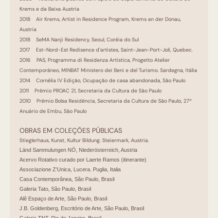
Krems e da Baixa Austria
2018 Air Krems, Artist in Residence Program, Krems an der Donau,
Austria
2018 SeMA Nanji Residency, Seoul, Coréia do Sul
2017 Est-Nord-Est Redisence d`artistes, Saint-Jean-Port-Joli, Quebec.
2016 PAS, Programma di Residenza Artistica, Progetto Atelier
Contemporâneo, MINBAT Ministero dei Beni e del Turismo. Sardegna, Itália
2014 Cornélia IV Edição, Ocupação de casa abandonada, São Paulo
2011 Prêmio PROAC 21, Secretaria da Cultura de São Paulo
2010 Prêmio Bolsa Residência, Secretaria da Cultura de São Paulo, 27º
Anuário de Embu, São Paulo
OBRAS EM COLEÇÕES PÚBLICAS
Stieglerhaus, Kunst, Kultur Bildung. Steiermark, Austria.
Länd Sammulungen NÖ, Niederösterreich, Austria
Acervo Rotativo curado por Laerte Ramos (itinerante)
Associazione Z’Unica, Lucera. Puglia, Italia
Casa Contemporânea, São Paulo, Brasil
Galeria Tato, São Paulo, Brasil
Alê Espaço de Arte, São Paulo, Brasil
J.B. Goldenberg, Escritório de Arte, São Paulo, Brasil