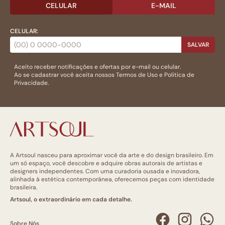
CELULAR
E-MAIL
CELULAR:
SALVAR
Aceito receber notificações e ofertas por e-mail ou celular.
Ao se cadastrar você aceita nossos
Termos de Uso
e
Politica de
Privacidade.
A Artsoul nasceu para aproximar você da arte e do design brasileiro. Em
um só espaço, você descobre e adquire obras autorais de artistas e
designers independentes. Com uma curadoria ousada e inovadora,
alinhada à estética contemporânea, oferecemos peças com identidade
brasileira.
Artsoul, o extraordinário em cada detalhe.
Sobre Nós