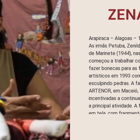
ZEN
Arapiraca – Alagoas – 
As irmãs Petuba, Zenild
de Marinete (1944), na
começou a trabalhar co
fazer bonecas para as f
artísticos em 1993 com
esculpindo pedras. A fa
ARTENOR, em Maceió, e
incentivadas a continu
a principal atividade. 
em tela, com fragmento
e a vida no interior, o
habilidade de composiçã