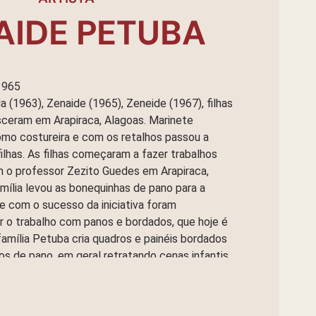
AIDE PETUBA
1965
a (1963), Zenaide (1965), Zeneide (1967), filhas
sceram em Arapiraca, Alagoas. Marinete
mo costureira e com os retalhos passou a
ilhas. As filhas começaram a fazer trabalhos
 o professor Zezito Guedes em Arapiraca,
mília levou as bonequinhas de pano para a
 com o sucesso da iniciativa foram
ar o trabalho com panos e bordados, que hoje é
A família Petuba cria quadros e painéis bordados
s de pano, em geral retratando cenas infantis
bras que encantam por refletirem uma rara
o, perspectiva e utilização de cores.