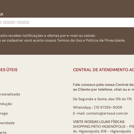
R:
eito receber notificações e ofertas por e-mail ou celular.
 se cadastrar você aceita nossos
Termos de Uso
e
Politica de Privacidade.
ES ÚTEIS
CENTRAL DE ATENDIMENTO AO
Fale conosco pela nossa Central d
ao Cliente por telefone, chat ou e-m
ersonalizada
De Segunda a Sexta, das 10h às 17h
volução
WhatsApp.: (11) 97283-9009
trega
E-mail: contato@artsoul.com.br
VISITE NOSSAS LOJAS FÍSICAS:
ivacidade
SHOPPING PÁTIO HIGIENÓPOLIS - P
Av. Higienópolis, 618 - Higienópolis
arte