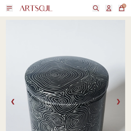
0
❮
❯