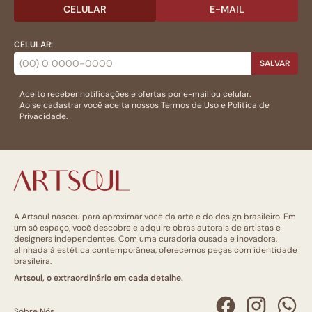
CELULAR
E-MAIL
CELULAR:
SALVAR
Aceito receber notificações e ofertas por e-mail ou celular.
Ao se cadastrar você aceita nossos
Termos de Uso
e
Politica de
Privacidade.
A Artsoul nasceu para aproximar você da arte e do design brasileiro. Em
um só espaço, você descobre e adquire obras autorais de artistas e
designers independentes. Com uma curadoria ousada e inovadora,
alinhada à estética contemporânea, oferecemos peças com identidade
brasileira.
Artsoul, o extraordinário em cada detalhe.
Sobre Nós