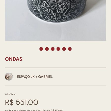
ONDAS
ESPAÇO JK + GABRIEL
Valor Total
R$ 551,00
no PIX e boleto ou em até 12x de R$ 50,86