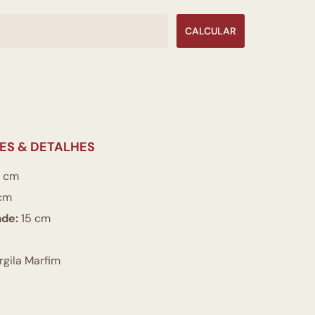
CALCULAR
ES & DETALHES
 cm
cm
ade:
15 cm
gila Marfim