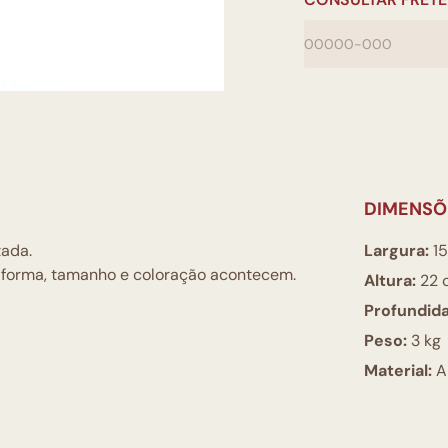
DIMENSÕ
tada.
Largura:
15
e forma, tamanho e coloração acontecem.
Altura:
22 
Profundid
Peso:
3 kg
Material:
Ar