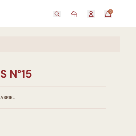
0
S N°15
GABRIEL
0