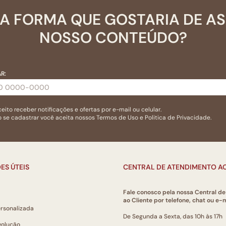
A FORMA QUE GOSTARIA DE A
NOSSO CONTEÚDO?
R:
eito receber notificações e ofertas por e-mail ou celular.
 se cadastrar você aceita nossos
Termos de Uso
e
Politica de Privacidade.
ES ÚTEIS
CENTRAL DE ATENDIMENTO AO
Fale conosco pela nossa Central d
ao Cliente por telefone, chat ou e-m
ersonalizada
De Segunda a Sexta, das 10h às 17h
volução