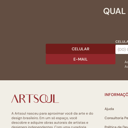
QUAL 
CELULA
CELULAR
E-MAIL
Ac
Ao
INFORMAÇÕ
Ajuda
A Artsoul nasceu para aproximar você da arte e do
design brasileiro. Em um só espaço, você
Consultoria P
descobre e adquire obras autorais de artistas e
designers independentes. Com uma curadoria
Política de De