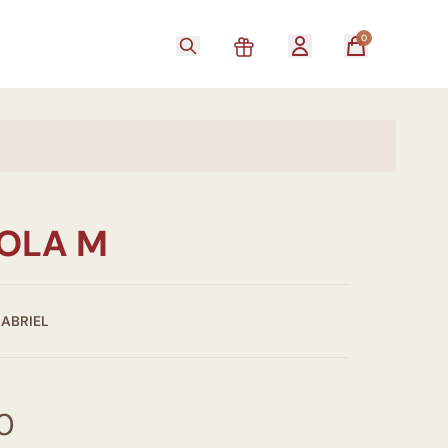
0
OLA M
GABRIEL
00