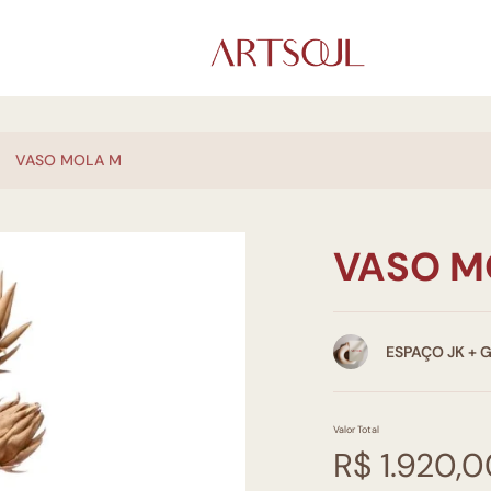
VASO MOLA M
VASO M
ESPAÇO JK + 
Valor Total
R$ 1.920,