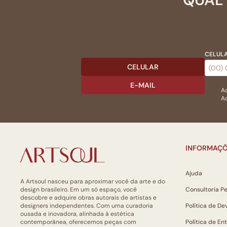
CELULA
CELULAR
E-MAIL
Ac
Ao
INFORMAÇÕ
Ajuda
A Artsoul nasceu para aproximar você da arte e do
design brasileiro. Em um só espaço, você
Consultoria P
descobre e adquire obras autorais de artistas e
designers independentes. Com uma curadoria
Política de De
ousada e inovadora, alinhada à estética
contemporânea, oferecemos peças com
Política de En