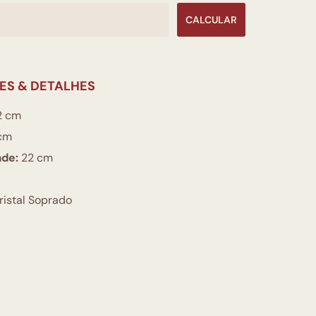
CALCULAR
ES & DETALHES
2 cm
cm
ade:
22 cm
istal Soprado