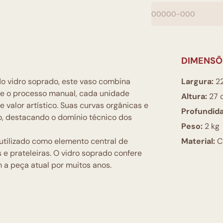
DIMENSÕ
do vidro soprado, este vaso combina
Largura:
2
te o processo manual, cada unidade
Altura:
27 
 valor artístico. Suas curvas orgânicas e
Profundid
do, destacando o domínio técnico dos
Peso:
2 kg
utilizado como elemento central de
Material:
Cr
 prateleiras. O vidro soprado confere
m a peça atual por muitos anos.