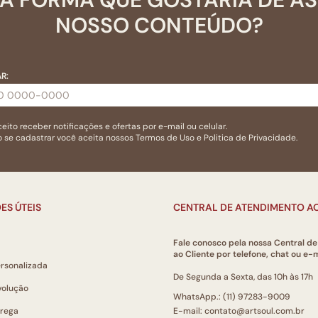
NOSSO CONTEÚDO?
R:
eito receber notificações e ofertas por e-mail ou celular.
 se cadastrar você aceita nossos
Termos de Uso
e
Politica de Privacidade.
ES ÚTEIS
CENTRAL DE ATENDIMENTO AO
Fale conosco pela nossa Central d
ao Cliente por telefone, chat ou e-m
ersonalizada
De Segunda a Sexta, das 10h às 17h
volução
WhatsApp.: (11) 97283-9009
trega
E-mail: contato@artsoul.com.br