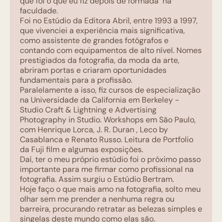
que foi o que eu fiz depois de formada na
faculdade.
Foi no Estúdio da Editora Abril, entre 1993 a 1997,
que vivenciei a experiência mais significativa,
como assistente de grandes fotógrafos e
contando com equipamentos de alto nível. Nomes
prestigiados da fotografia, da moda da arte,
abriram portas e criaram oportunidades
fundamentais para a profissão.
Paralelamente a isso, fiz cursos de especialização
na Universidade da California em Berkeley -
Studio Craft & Lightning e Advertising
Photography in Studio. Workshops em São Paulo,
com Henrique Lorca, J. R. Duran , Leco by
Casablanca e Renato Russo. Leitura de Portfolio
da Fuji film e algumas exposições.
Daí, ter o meu próprio estúdio foi o próximo passo
importante para me firmar como profissional na
fotografia. Assim surgiu o Estúdio Bertram.
Hoje faço o que mais amo na fotografia, solto meu
olhar sem me prender a nenhuma regra ou
barreira, procurando retratar as belezas simples e
singelas deste mundo como elas são.