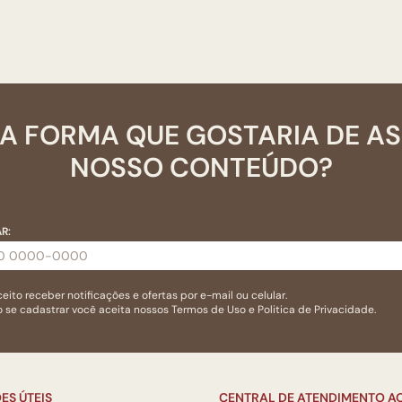
A FORMA QUE GOSTARIA DE A
NOSSO CONTEÚDO?
R:
eito receber notificações e ofertas por e-mail ou celular.
 se cadastrar você aceita nossos
Termos de Uso
e
Politica de Privacidade.
ES ÚTEIS
CENTRAL DE ATENDIMENTO AO