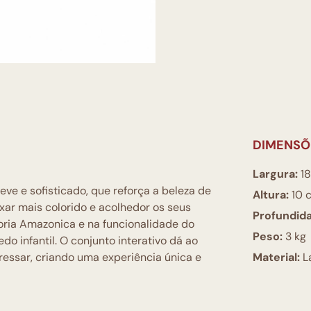
DIMENSÕ
Largura:
18
ve e sofisticado, que reforça a beleza de
Altura:
10 
ar mais colorido e acolhedor os seus
Profundid
ctoria Amazonica e na funcionalidade do
Peso:
3 kg
o infantil. O conjunto interativo dá ao
ressar, criando uma experiência única e
Material:
L