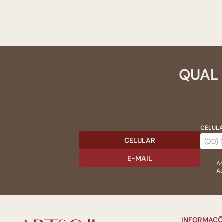
QUAL 
CELULA
CELULAR
E-MAIL
Ac
Ao
INFORMAÇÕ