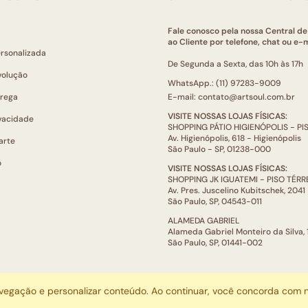
Fale conosco pela nossa Central d
ao Cliente por telefone, chat ou e-m
ersonalizada
De Segunda a Sexta, das 10h às 17h
volução
WhatsApp.: (11) 97283-9009
trega
E-mail: contato@artsoul.com.br
VISITE NOSSAS LOJAS FÍSICAS:
ivacidade
SHOPPING PÁTIO HIGIENÓPOLIS - P
Av. Higienópolis, 618 - Higienópolis
arte
São Paulo - SP, 01238-000
o
VISITE NOSSAS LOJAS FÍSICAS:
SHOPPING JK IGUATEMI - PISO TÉR
Av. Pres. Juscelino Kubitschek, 2041
São Paulo, SP, 04543-011
ALAMEDA GABRIEL
Alameda Gabriel Monteiro da Silva,
São Paulo, SP, 01441-002
ARTSOUL COMUNICAÇÃO DIGITAL LTDA | CNPJ: 29.752.781/0001-52
avegação e personalizar conteúdo. Ao continuar, você concorda com
Escritório: Rua Quatá, 845 - Sala 2, Vila Olímpia, São Paulo, SP, 04546-044