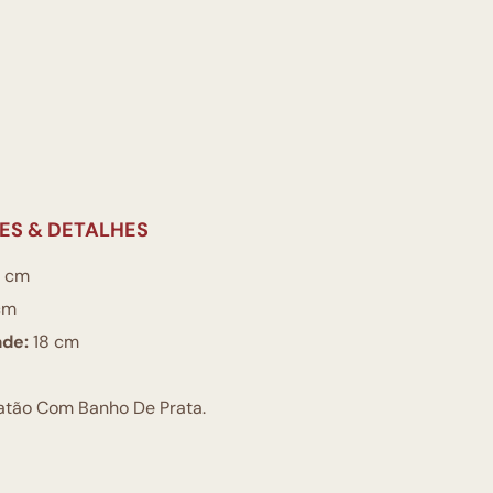
ES & DETALHES
 cm
cm
ade:
18 cm
atão Com Banho De Prata.