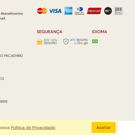
e Atendimento
ail.
SEGURANÇA
IDIOMA
ISO PACAEMBÚ
REO
 1899
 nossa
Política de Privacidade
.
Aceitar