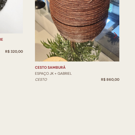
ME
V
E
R$ 320,00
V
CESTO SAMBURÁ
ESPAÇO JK + GABRIEL
CESTO
R$ 860,00