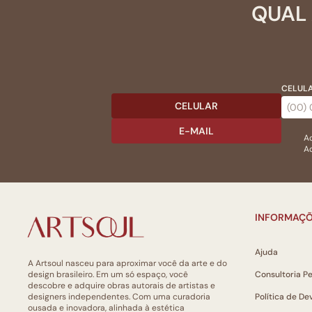
QUAL 
CELULA
CELULAR
E-MAIL
Ac
Ao
INFORMAÇÕ
Ajuda
A Artsoul nasceu para aproximar você da arte e do
design brasileiro. Em um só espaço, você
Consultoria P
descobre e adquire obras autorais de artistas e
designers independentes. Com uma curadoria
Política de De
ousada e inovadora, alinhada à estética