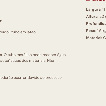
Largura:
11
Altura:
20 
cm
Profundid
Peso:
1.5 k
uído | tubo em latão
Material:
C
a. O tubo metálico pode receber água.
cterísticas dos materiais. Não
poderão ocorrer devido ao processo