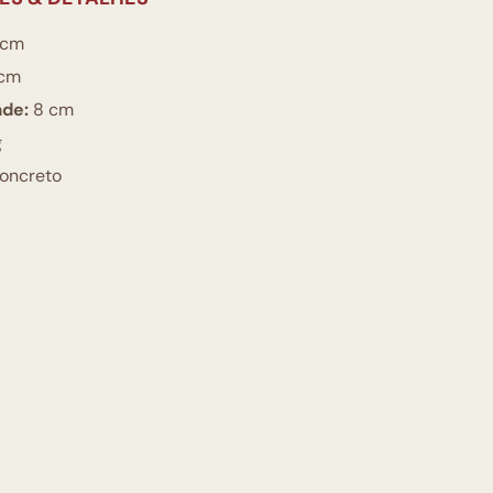
 cm
cm
ade:
8 cm
g
oncreto