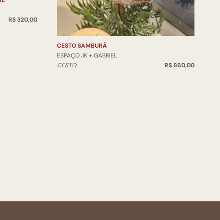
ME
V
E
R$ 320,00
V
CESTO SAMBURÁ
ESPAÇO JK + GABRIEL
CESTO
R$ 860,00