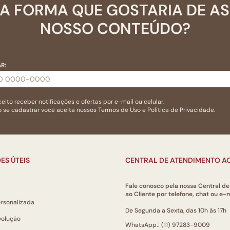
A FORMA QUE GOSTARIA DE A
NOSSO CONTEÚDO?
R:
eito receber notificações e ofertas por e-mail ou celular.
 se cadastrar você aceita nossos
Termos de Uso
e
Politica de Privacidade.
ES ÚTEIS
CENTRAL DE ATENDIMENTO AO
Fale conosco pela nossa Central d
ao Cliente por telefone, chat ou e-m
ersonalizada
De Segunda a Sexta, das 10h às 17h
volução
WhatsApp.: (11) 97283-9009