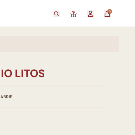
0
IO LITOS
GABRIEL
0