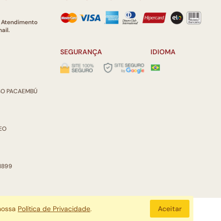
e Atendimento
ail.
SEGURANÇA
IDIOMA
ISO PACAEMBÚ
REO
 1899
 nossa
Política de Privacidade
.
Aceitar