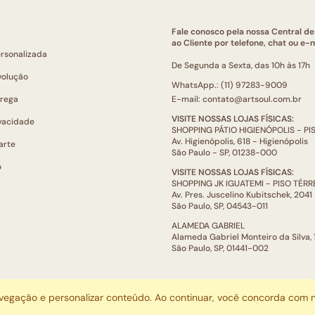
Fale conosco pela nossa Central d
ao Cliente por telefone, chat ou e-m
ersonalizada
De Segunda a Sexta, das 10h às 17h
volução
WhatsApp.: (11) 97283-9009
trega
E-mail: contato@artsoul.com.br
VISITE NOSSAS LOJAS FÍSICAS:
ivacidade
SHOPPING PÁTIO HIGIENÓPOLIS - P
Av. Higienópolis, 618 - Higienópolis
arte
São Paulo - SP, 01238-000
o
VISITE NOSSAS LOJAS FÍSICAS:
SHOPPING JK IGUATEMI - PISO TÉR
Av. Pres. Juscelino Kubitschek, 2041
São Paulo, SP, 04543-011
ALAMEDA GABRIEL
Alameda Gabriel Monteiro da Silva,
São Paulo, SP, 01441-002
ARTSOUL COMUNICAÇÃO DIGITAL LTDA | CNPJ: 29.752.781/0001-52
avegação e personalizar conteúdo. Ao continuar, você concorda com
Escritório: Rua Quatá, 845 - Sala 2, Vila Olímpia, São Paulo, SP, 04546-044