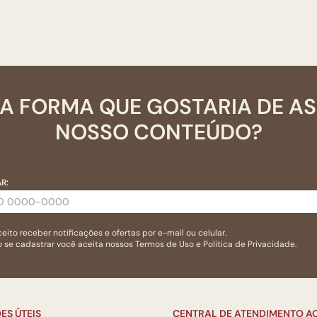
A FORMA QUE GOSTARIA DE A
NOSSO CONTEÚDO?
R:
eito receber notificações e ofertas por e-mail ou celular.
 se cadastrar você aceita nossos
Termos de Uso
e
Politica de Privacidade.
ES ÚTEIS
CENTRAL DE ATENDIMENTO AO