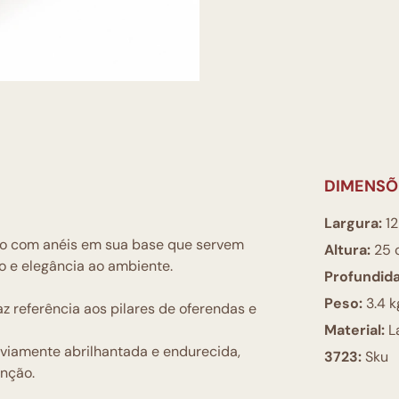
DIMENSÕ
Largura:
12
ico com anéis em sua base que servem
Altura:
25 
o e elegância ao ambiente.
Profundid
Peso:
3.4 k
z referência aos pilares de oferendas e
Material:
L
viamente abrilhantada e endurecida,
3723:
Sku
enção.