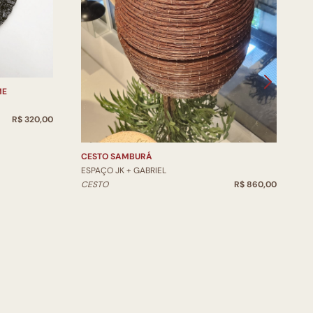
ME
V
E
R$ 320,00
V
CESTO SAMBURÁ
ESPAÇO JK + GABRIEL
CESTO
R$ 860,00