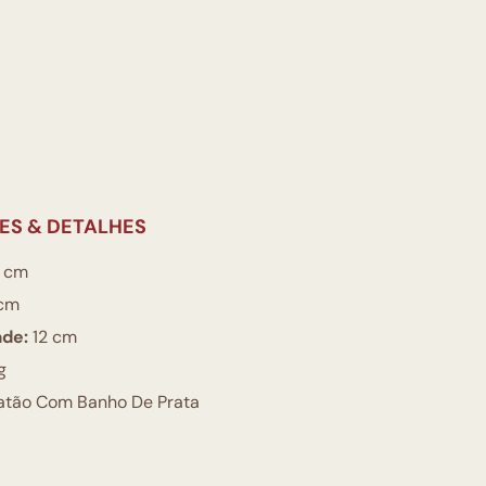
ES & DETALHES
 cm
cm
ade:
12 cm
g
atão Com Banho De Prata