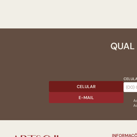
QUAL 
CELULA
CELULAR
E-MAIL
Ac
Ao
INFORMAÇÕ