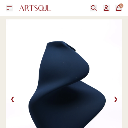
0
❮
❯