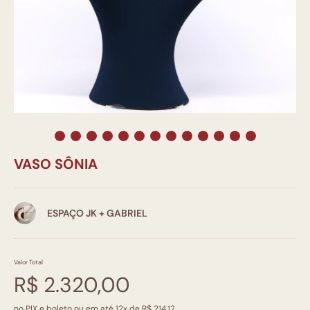
VASO SÔNIA
ESPAÇO JK + GABRIEL
Valor Total
R$ 2.320,00
no PIX e boleto ou em até 12x de R$ 214,12