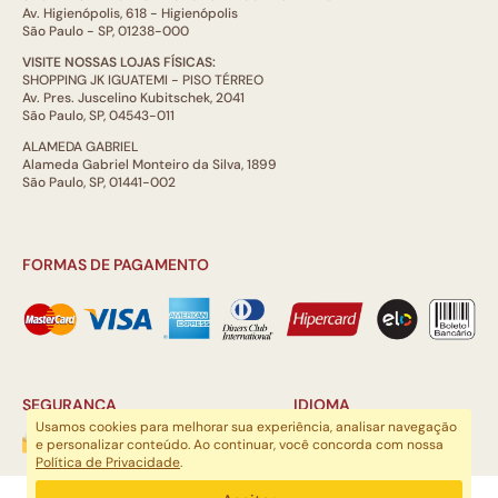
Av. Higienópolis, 618 - Higienópolis
São Paulo - SP, 01238-000
VISITE NOSSAS LOJAS FÍSICAS:
SHOPPING JK IGUATEMI - PISO TÉRREO
Av. Pres. Juscelino Kubitschek, 2041
São Paulo, SP, 04543-011
ALAMEDA GABRIEL
Alameda Gabriel Monteiro da Silva, 1899
São Paulo, SP, 01441-002
FORMAS DE PAGAMENTO
SEGURANÇA
IDIOMA
Usamos cookies para melhorar sua experiência, analisar navegação
e personalizar conteúdo. Ao continuar, você concorda com nossa
Política de Privacidade
.
ARTSOUL COMUNICAÇÃO DIGITAL LTDA | CNPJ: 29.752.781/0001-52