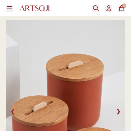
0
❮
❯