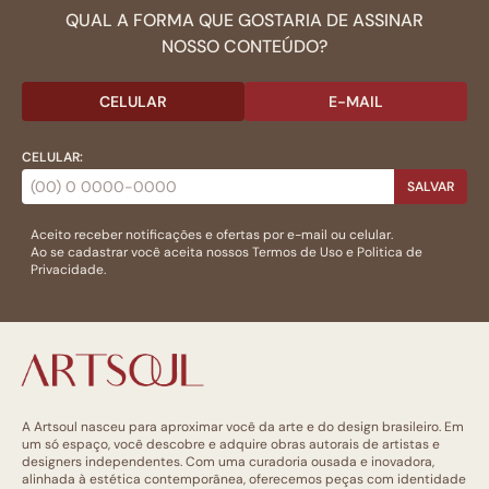
QUAL A FORMA QUE GOSTARIA DE ASSINAR
NOSSO CONTEÚDO?
CELULAR
E-MAIL
CELULAR:
SALVAR
Aceito receber notificações e ofertas por e-mail ou celular.
Ao se cadastrar você aceita nossos
Termos de Uso
e
Politica de
Privacidade.
A Artsoul nasceu para aproximar você da arte e do design brasileiro. Em
um só espaço, você descobre e adquire obras autorais de artistas e
designers independentes. Com uma curadoria ousada e inovadora,
alinhada à estética contemporânea, oferecemos peças com identidade