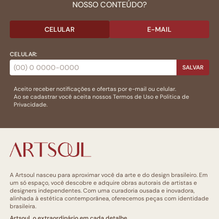
NOSSO CONTEÚDO?
CELULAR
E-MAIL
CELULAR:
SALVAR
Aceito receber notificações e ofertas por e-mail ou celular.
Ao se cadastrar você aceita nossos
Termos de Uso
e
Politica de
Privacidade.
A Artsoul nasceu para aproximar você da arte e do design brasileiro. Em
um só espaço, você descobre e adquire obras autorais de artistas e
designers independentes. Com uma curadoria ousada e inovadora,
alinhada à estética contemporânea, oferecemos peças com identidade
brasileira.
Artsoul, o extraordinário em cada detalhe.