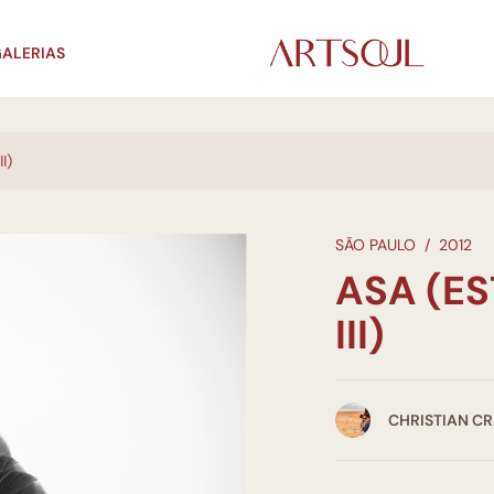
ALERIAS
I)
SÃO PAULO
/
2012
ASA (E
III)
CHRISTIAN C