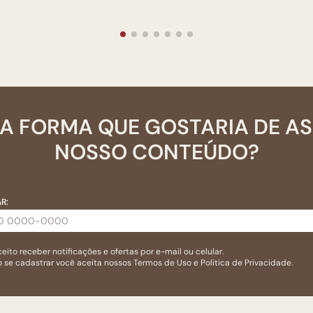
A FORMA QUE GOSTARIA DE A
NOSSO CONTEÚDO?
R:
eito receber notificações e ofertas por e-mail ou celular.
 se cadastrar você aceita nossos
Termos de Uso
e
Politica de Privacidade.