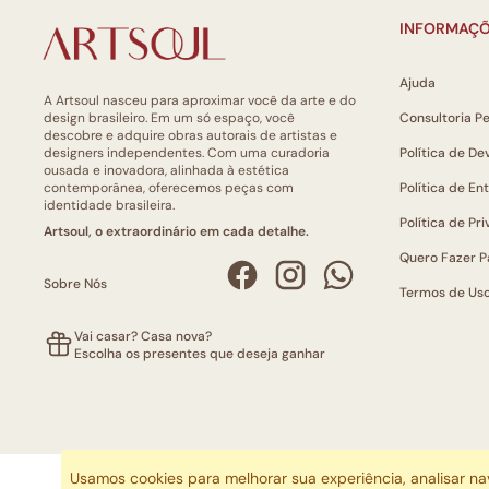
INFORMAÇÕ
Ajuda
A Artsoul nasceu para aproximar você da arte e do
design brasileiro. Em um só espaço, você
Consultoria P
descobre e adquire obras autorais de artistas e
designers independentes. Com uma curadoria
Política de De
ousada e inovadora, alinhada à estética
contemporânea, oferecemos peças com
Política de En
identidade brasileira.
Política de Pr
Artsoul, o extraordinário em cada detalhe.
Quero Fazer P
Sobre Nós
Termos de Us
Vai casar? Casa nova?
Escolha os presentes que deseja ganhar
Usamos cookies para melhorar sua experiência, analisar n