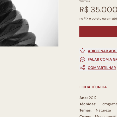
Valor Total
R$ 35.00
no PIX e boleto ou em até
ADICIONAR AOS
FALAR COM A G
COMPARTILHAR
FICHA TÉCNICA
Ano:
2012
Técnicas:
Fotografi
Temas:
Natureza
Cores:
Monocromát