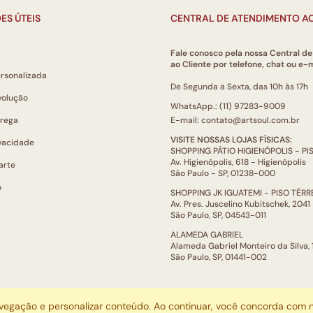
ES ÚTEIS
CENTRAL DE ATENDIMENTO AO
Fale conosco pela nossa Central d
ao Cliente por telefone, chat ou e-m
ersonalizada
De Segunda a Sexta, das 10h às 17h
volução
WhatsApp.: (11) 97283-9009
trega
E-mail: contato@artsoul.com.br
VISITE NOSSAS LOJAS FÍSICAS:
ivacidade
SHOPPING PÁTIO HIGIENÓPOLIS - P
Av. Higienópolis, 618 - Higienópolis
arte
São Paulo - SP, 01238-000
o
SHOPPING JK IGUATEMI - PISO TÉR
Av. Pres. Juscelino Kubitschek, 2041
São Paulo, SP, 04543-011
ALAMEDA GABRIEL
Alameda Gabriel Monteiro da Silva,
São Paulo, SP, 01441-002
ARTSOUL COMUNICAÇÃO DIGITAL LTDA | CNPJ: 29.752.781/0001-52
avegação e personalizar conteúdo. Ao continuar, você concorda com