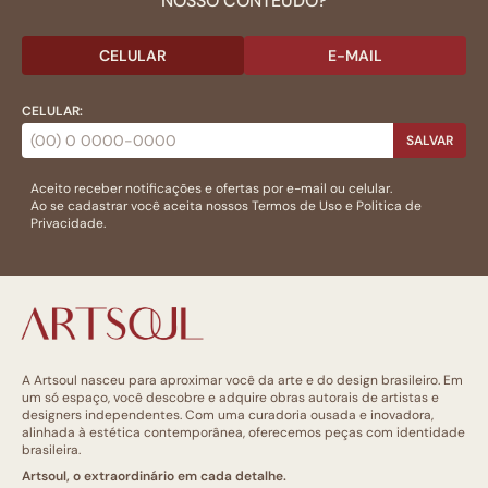
NOSSO CONTEÚDO?
CELULAR
E-MAIL
CELULAR:
SALVAR
Aceito receber notificações e ofertas por e-mail ou celular.
Ao se cadastrar você aceita nossos
Termos de Uso
e
Politica de
Privacidade.
A Artsoul nasceu para aproximar você da arte e do design brasileiro. Em
um só espaço, você descobre e adquire obras autorais de artistas e
designers independentes. Com uma curadoria ousada e inovadora,
alinhada à estética contemporânea, oferecemos peças com identidade
brasileira.
Artsoul, o extraordinário em cada detalhe.