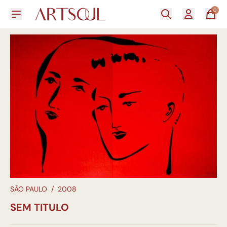
0
SÃO PAULO
/
2008
SEM TITULO