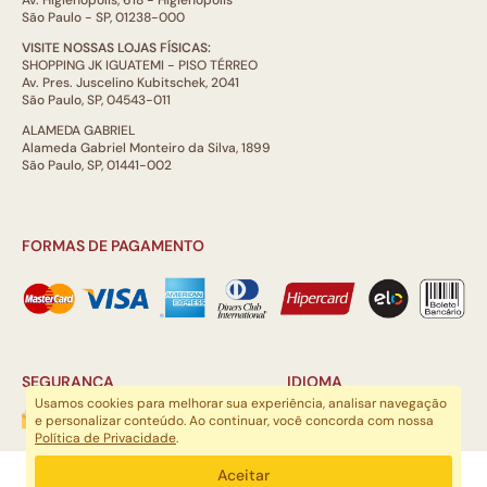
São Paulo - SP, 01238-000
VISITE NOSSAS LOJAS FÍSICAS:
SHOPPING JK IGUATEMI - PISO TÉRREO
Av. Pres. Juscelino Kubitschek, 2041
São Paulo, SP, 04543-011
ALAMEDA GABRIEL
Alameda Gabriel Monteiro da Silva, 1899
São Paulo, SP, 01441-002
FORMAS DE PAGAMENTO
SEGURANÇA
IDIOMA
Usamos cookies para melhorar sua experiência, analisar navegação
e personalizar conteúdo. Ao continuar, você concorda com nossa
Política de Privacidade
.
ARTSOUL COMUNICAÇÃO DIGITAL LTDA | CNPJ: 29.752.781/0001-52
Aceitar