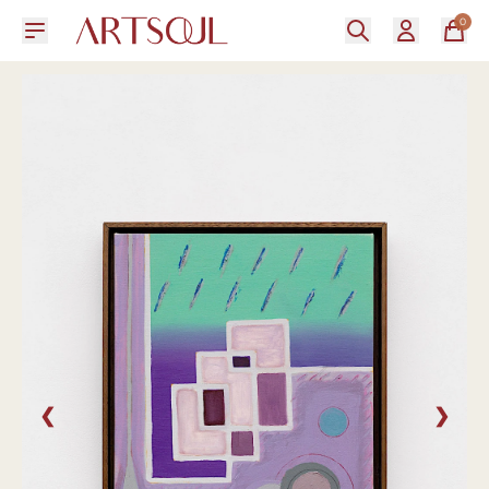
0
❮
❯