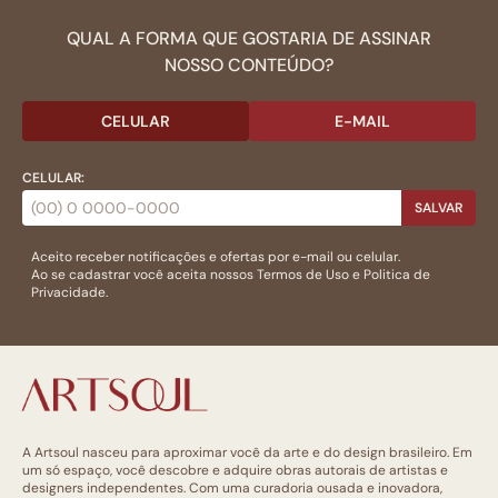
QUAL A FORMA QUE GOSTARIA DE ASSINAR
NOSSO CONTEÚDO?
CELULAR
E-MAIL
CELULAR:
SALVAR
Aceito receber notificações e ofertas por e-mail ou celular.
Ao se cadastrar você aceita nossos
Termos de Uso
e
Politica de
Privacidade.
A Artsoul nasceu para aproximar você da arte e do design brasileiro. Em
um só espaço, você descobre e adquire obras autorais de artistas e
designers independentes. Com uma curadoria ousada e inovadora,