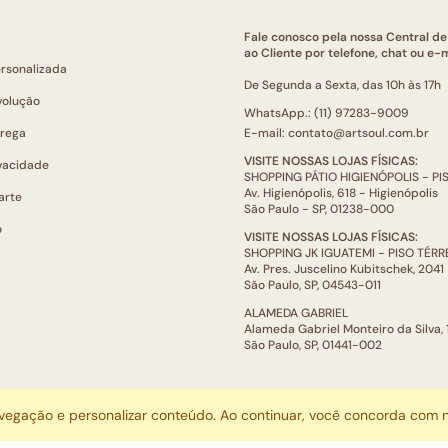
Fale conosco pela nossa Central d
ao Cliente por telefone, chat ou e-m
ersonalizada
De Segunda a Sexta, das 10h às 17h
volução
WhatsApp.: (11) 97283-9009
trega
E-mail: contato@artsoul.com.br
VISITE NOSSAS LOJAS FÍSICAS:
ivacidade
SHOPPING PÁTIO HIGIENÓPOLIS - P
Av. Higienópolis, 618 - Higienópolis
arte
São Paulo - SP, 01238-000
o
VISITE NOSSAS LOJAS FÍSICAS:
SHOPPING JK IGUATEMI - PISO TÉR
Av. Pres. Juscelino Kubitschek, 2041
São Paulo, SP, 04543-011
ALAMEDA GABRIEL
Alameda Gabriel Monteiro da Silva,
São Paulo, SP, 01441-002
ARTSOUL COMUNICAÇÃO DIGITAL LTDA | CNPJ: 29.752.781/0001-52
avegação e personalizar conteúdo. Ao continuar, você concorda com
Escritório: Rua Quatá, 845 - Sala 2, Vila Olímpia, São Paulo, SP, 04546-044