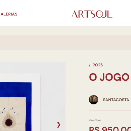
ALERIAS
/
2025
O JOGO
SANTACOSTA
Valor Total
❯
R$ 950,0