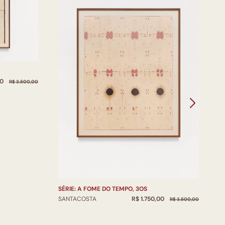
S
00
S
R$ 3.500,00
SÉRIE: A FOME DO TEMPO, 3OS
R$ 1.750,00
SANTACOSTA
R$ 3.500,00