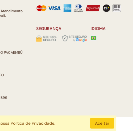
e Atendimento
ail.
SEGURANÇA
IDIOMA
ISO PACAEMBÚ
REO
 1899
 nossa
Política de Privacidade
.
Aceitar