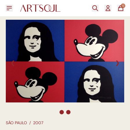
0
❮
❯
SÃO PAULO
/
2007