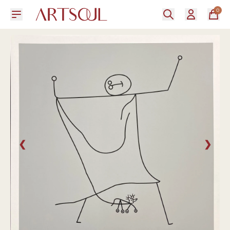
0
❮
❯