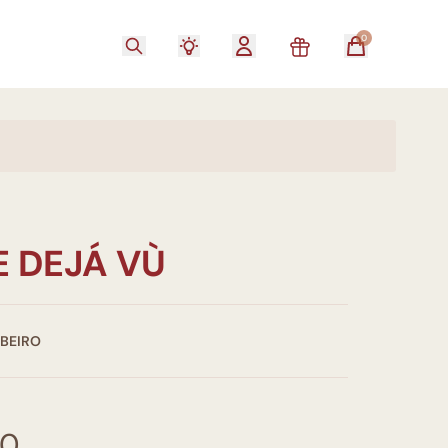
0
E DEJÁ VÙ
IBEIRO
00