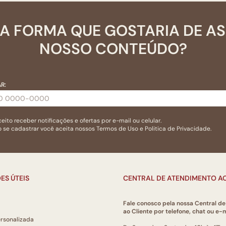
A FORMA QUE GOSTARIA DE A
NOSSO CONTEÚDO?
R:
eito receber notificações e ofertas por e-mail ou celular.
 se cadastrar você aceita nossos
Termos de Uso
e
Politica de Privacidade.
ES ÚTEIS
CENTRAL DE ATENDIMENTO AO
Fale conosco pela nossa Central d
ao Cliente por telefone, chat ou e-m
ersonalizada