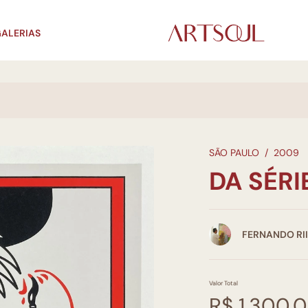
ALERIAS
SÃO PAULO
/
2009
DA SÉRI
FERNANDO RI
Valor Total
R$ 1.300,