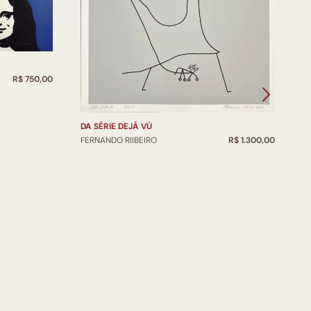
R$ 750,00
D
DA SÉRIE DEJÁ VÙ
F
FERNANDO RIIBEIRO
R$ 1.300,00