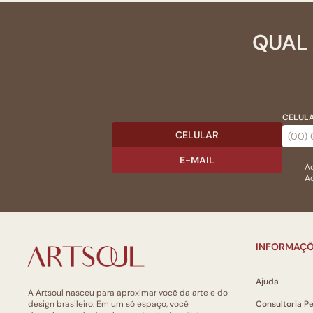
QUAL 
CELULA
CELULAR
E-MAIL
Ac
Ao
INFORMAÇÕ
Ajuda
A Artsoul nasceu para aproximar você da arte e do
design brasileiro. Em um só espaço, você
Consultoria P