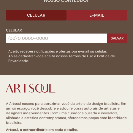
NOSSO CONTEÚDO?
CELULAR
E-MAIL
CELULAR:
SALVAR
Aceito receber notificações e ofertas por e-mail ou celular.
Ao se cadastrar você aceita nossos
Termos de Uso
e
Politica de
Privacidade.
A Artsoul nasceu para aproximar você da arte e do design brasileiro. Em
um só espaço, você descobre e adquire obras autorais de artistas e
designers independentes. Com uma curadoria ousada e inovadora,
alinhada à estética contemporânea, oferecemos peças com identidade
brasileira.
Artsoul, o extraordinário em cada detalhe.