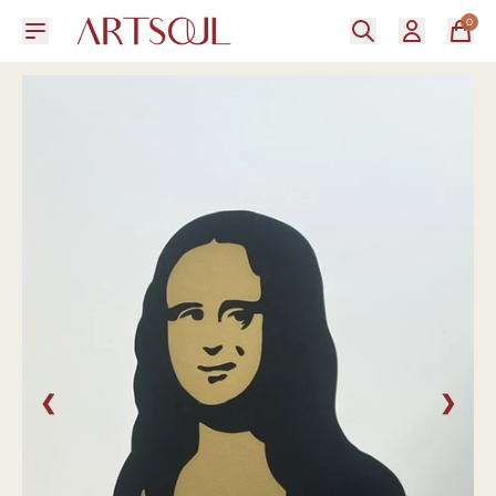
0
❮
❯