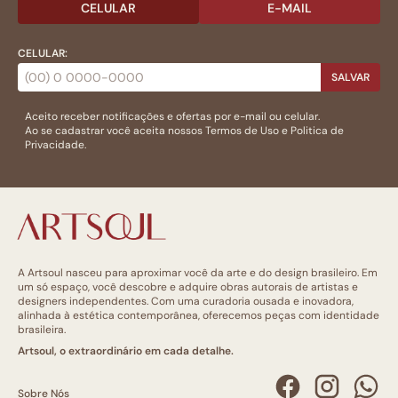
CELULAR
E-MAIL
CELULAR:
SALVAR
Aceito receber notificações e ofertas por e-mail ou celular.
Ao se cadastrar você aceita nossos
Termos de Uso
e
Politica de
Privacidade.
A Artsoul nasceu para aproximar você da arte e do design brasileiro. Em
um só espaço, você descobre e adquire obras autorais de artistas e
designers independentes. Com uma curadoria ousada e inovadora,
alinhada à estética contemporânea, oferecemos peças com identidade
brasileira.
Artsoul, o extraordinário em cada detalhe.
Sobre Nós