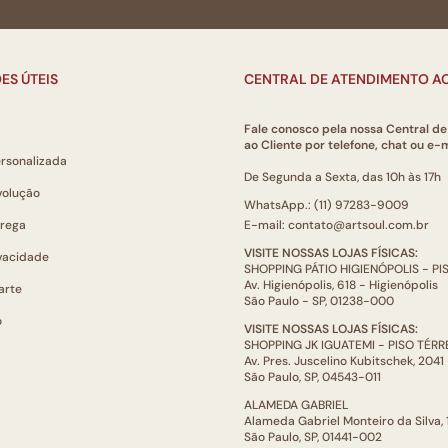
ES ÚTEIS
CENTRAL DE ATENDIMENTO AO
Fale conosco pela nossa Central d
ao Cliente por telefone, chat ou e-m
ersonalizada
De Segunda a Sexta, das 10h às 17h
volução
WhatsApp.: (11) 97283-9009
trega
E-mail: contato@artsoul.com.br
VISITE NOSSAS LOJAS FÍSICAS:
ivacidade
SHOPPING PÁTIO HIGIENÓPOLIS - P
Av. Higienópolis, 618 - Higienópolis
arte
São Paulo - SP, 01238-000
o
VISITE NOSSAS LOJAS FÍSICAS:
SHOPPING JK IGUATEMI - PISO TÉR
Av. Pres. Juscelino Kubitschek, 2041
São Paulo, SP, 04543-011
ALAMEDA GABRIEL
Alameda Gabriel Monteiro da Silva,
São Paulo, SP, 01441-002