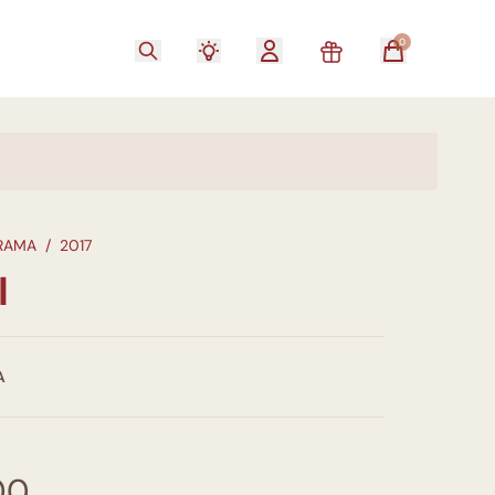
0
GRAMA
/
2017
I
A
00