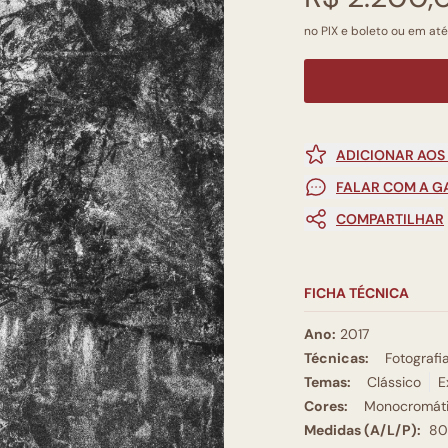
no PIX e boleto ou em até
ADICIONAR AOS
FALAR COM A G
COMPARTILHAR
FICHA TÉCNICA
Ano:
2017
Técnicas:
Fotografi
Temas:
Clássico
E
Cores:
Monocromát
Medidas (A/L/P):
80