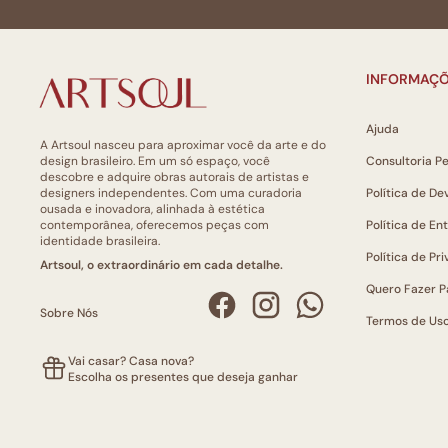
INFORMAÇÕ
Ajuda
A Artsoul nasceu para aproximar você da arte e do
design brasileiro. Em um só espaço, você
Consultoria P
descobre e adquire obras autorais de artistas e
designers independentes. Com uma curadoria
Política de De
ousada e inovadora, alinhada à estética
contemporânea, oferecemos peças com
Política de En
identidade brasileira.
Política de Pr
Artsoul, o extraordinário em cada detalhe.
Quero Fazer P
Sobre Nós
Termos de Us
Vai casar? Casa nova?
Escolha os presentes que deseja ganhar