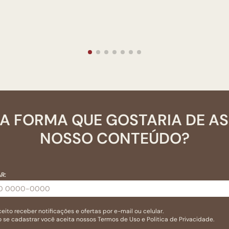
A FORMA QUE GOSTARIA DE A
NOSSO CONTEÚDO?
R:
eito receber notificações e ofertas por e-mail ou celular.
 se cadastrar você aceita nossos
Termos de Uso
e
Politica de Privacidade.