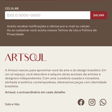
CELULAR:
SALVAR
Aceito receber notificações e ofertas por e-mail ou celular.
Ao se cadastrar você aceita nossos
Termos de Uso
e
Politica de
Privacidade.
A Artsoul nasceu para aproximar você da arte e do design brasileiro. Em
um só espaço, você descobre e adquire obras autorais de artistas e
designers independentes. Com uma curadoria ousada e inovadora,
alinhada à estética contemporânea, oferecemos peças com identidade
brasileira.
Artsoul, o extraordinário em cada detalhe.
Sobre Nós