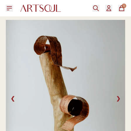
0
❮
❯