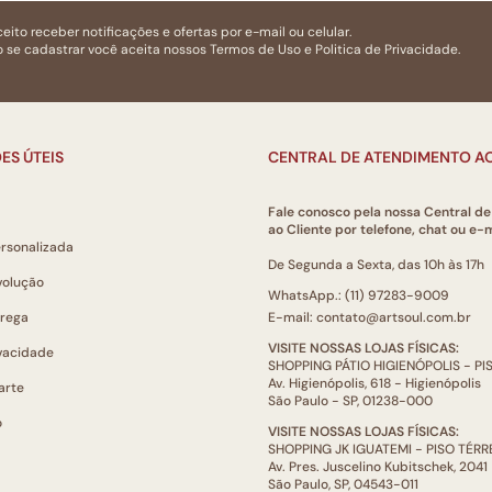
eito receber notificações e ofertas por e-mail ou celular.
 se cadastrar você aceita nossos
Termos de Uso
e
Politica de Privacidade.
ES ÚTEIS
CENTRAL DE ATENDIMENTO AO
Fale conosco pela nossa Central d
ao Cliente por telefone, chat ou e-m
ersonalizada
De Segunda a Sexta, das 10h às 17h
volução
WhatsApp.: (11) 97283-9009
trega
E-mail: contato@artsoul.com.br
VISITE NOSSAS LOJAS FÍSICAS:
ivacidade
SHOPPING PÁTIO HIGIENÓPOLIS - P
Av. Higienópolis, 618 - Higienópolis
arte
São Paulo - SP, 01238-000
o
VISITE NOSSAS LOJAS FÍSICAS:
SHOPPING JK IGUATEMI - PISO TÉR
Av. Pres. Juscelino Kubitschek, 2041
São Paulo, SP, 04543-011