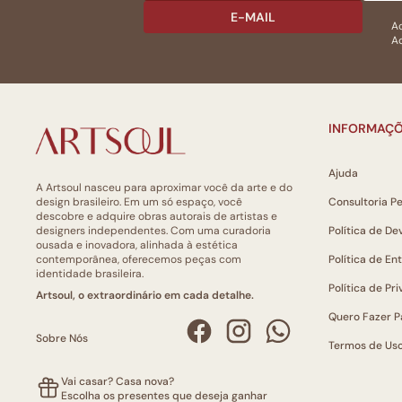
E-MAIL
Ac
Ao
INFORMAÇÕ
Ajuda
A Artsoul nasceu para aproximar você da arte e do
design brasileiro. Em um só espaço, você
Consultoria P
descobre e adquire obras autorais de artistas e
designers independentes. Com uma curadoria
Política de De
ousada e inovadora, alinhada à estética
contemporânea, oferecemos peças com
Política de En
identidade brasileira.
Política de Pr
Artsoul, o extraordinário em cada detalhe.
Quero Fazer P
Sobre Nós
Termos de Us
Vai casar? Casa nova?
Escolha os presentes que deseja ganhar