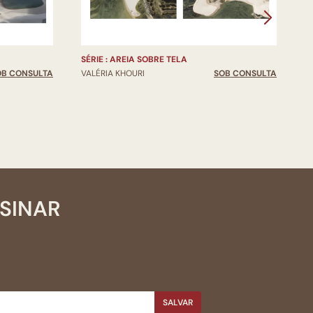
SÉRIE : AREIA SOBRE TELA
S
OB CONSULTA
VALÉRIA KHOURI
SOB CONSULTA
V
SSINAR
SALVAR