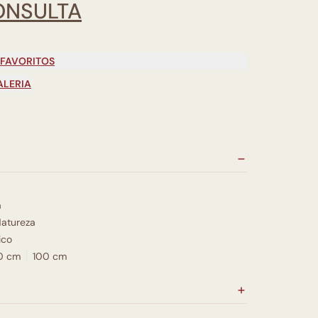
ONSULTA
 FAVORITOS
ALERIA
a
atureza
ico
0 cm
100 cm