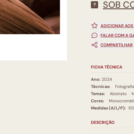
SOB C
?
ADICIONAR AOS
FALAR COM A G
COMPARTILHAR
FICHA TÉCNICA
Ano:
2024
Técnicas:
Fotografi
Temas:
Abstrato
N
Cores:
Monocromát
Medidas (A/L/P):
10
DESCRIÇÃO