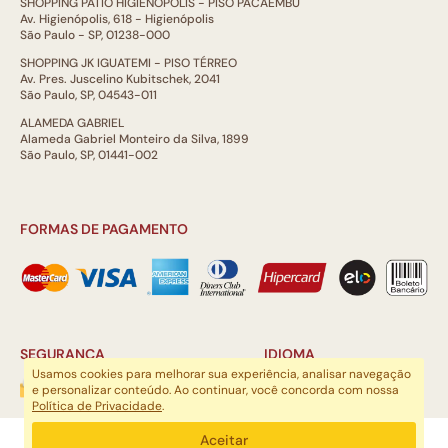
SHOPPING PÁTIO HIGIENÓPOLIS - PISO PACAEMBÚ
Av. Higienópolis, 618 - Higienópolis
São Paulo - SP, 01238-000
SHOPPING JK IGUATEMI - PISO TÉRREO
Av. Pres. Juscelino Kubitschek, 2041
São Paulo, SP, 04543-011
ALAMEDA GABRIEL
Alameda Gabriel Monteiro da Silva, 1899
São Paulo, SP, 01441-002
FORMAS DE PAGAMENTO
SEGURANÇA
IDIOMA
Usamos cookies para melhorar sua experiência, analisar navegação
e personalizar conteúdo. Ao continuar, você concorda com nossa
Política de Privacidade
.
ARTSOUL COMUNICAÇÃO DIGITAL LTDA | CNPJ: 29.752.781/0001-52
Aceitar