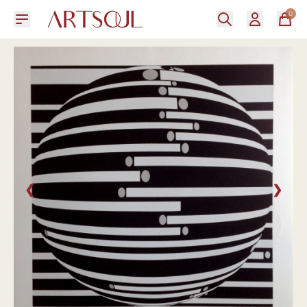
0
❮
❯