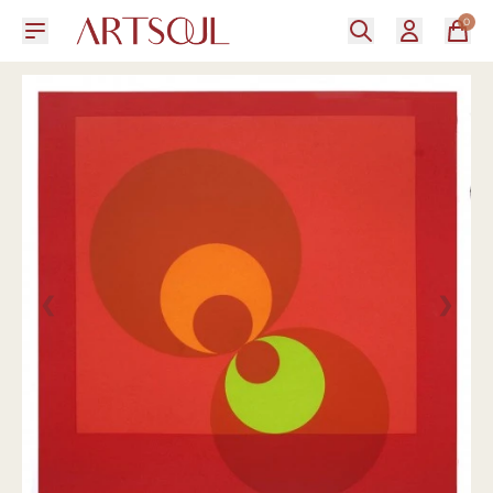
0
❮
❯