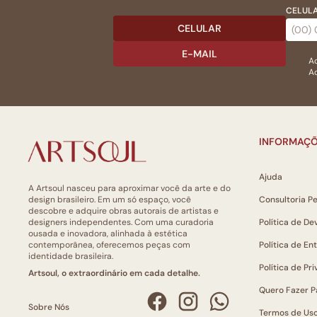
CELULA
CELULAR
E-MAIL
Ac
Ao
INFORMAÇÕ
Ajuda
A Artsoul nasceu para aproximar você da arte e do
design brasileiro. Em um só espaço, você
Consultoria P
descobre e adquire obras autorais de artistas e
designers independentes. Com uma curadoria
Política de De
ousada e inovadora, alinhada à estética
contemporânea, oferecemos peças com
Política de En
identidade brasileira.
Política de Pr
Artsoul, o extraordinário em cada detalhe.
Quero Fazer P
Sobre Nós
Termos de Us