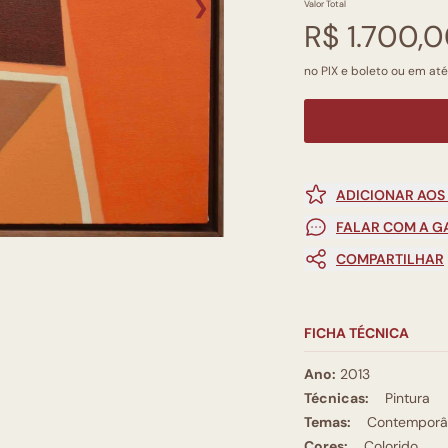
❯
Valor Total
R$ 1.700,
no PIX e boleto ou em até
ADICIONAR AOS
FALAR COM A G
COMPARTILHAR
FICHA TÉCNICA
Ano:
2013
Técnicas:
Pintura
Temas:
Contemporâ
Cores:
Colorido