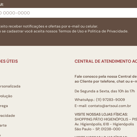
R:
eito receber notificações e ofertas por e-mail ou celular.
 se cadastrar você aceita nossos
Termos de Uso
e
Politica de Privacidade.
ES ÚTEIS
CENTRAL DE ATENDIMENTO AO
Fale conosco pela nossa Central d
ao Cliente por telefone, chat ou e-m
ersonalizada
De Segunda a Sexta, das 10h às 17h
volução
WhatsApp.: (11) 97283-9009
trega
E-mail: contato@artsoul.com.br
VISITE NOSSAS LOJAS FÍSICAS:
ivacidade
SHOPPING PÁTIO HIGIENÓPOLIS - P
Av. Higienópolis, 618 - Higienópolis
arte
São Paulo - SP, 01238-000
o