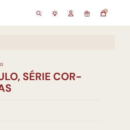
0
13
ULO, SÉRIE COR-
AS