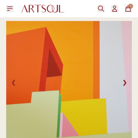
0
❮
❯