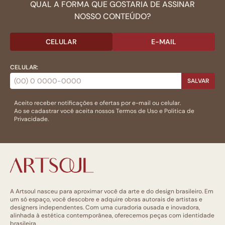
QUAL A FORMA QUE GOSTARIA DE ASSINAR
NOSSO CONTEÚDO?
CELULAR
E-MAIL
CELULAR:
SALVAR
Aceito receber notificações e ofertas por e-mail ou celular.
Ao se cadastrar você aceita nossos
Termos de Uso
e
Politica de
Privacidade.
A Artsoul nasceu para aproximar você da arte e do design brasileiro. Em
um só espaço, você descobre e adquire obras autorais de artistas e
designers independentes. Com uma curadoria ousada e inovadora,
alinhada à estética contemporânea, oferecemos peças com identidade
brasileira.