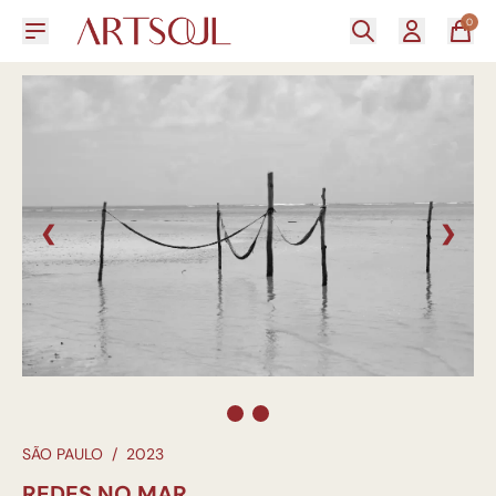
0
❮
❯
SÃO PAULO
/
2023
REDES NO MAR