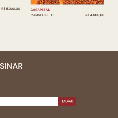
2
R$ 5.000,00
M
CARAPEBAS
MARINHO NETO
R$ 4.000,00
SSINAR
SALVAR