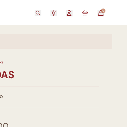
0
23
DAS
TO
00