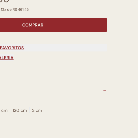
 12x de R$ 461,45
COMPRAR
 FAVORITOS
ALERIA
 cm
120 cm
3 cm