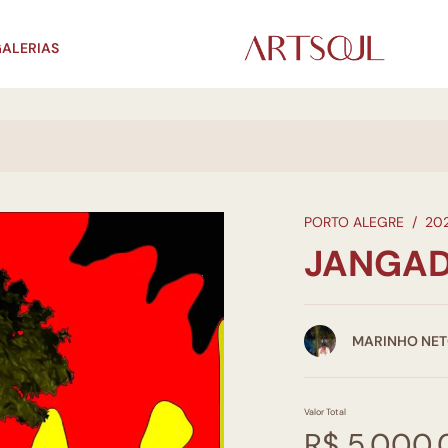
ALERIAS
PORTO ALEGRE
/
20
JANGA
MARINHO NE
Valor Total
R$ 5.000,