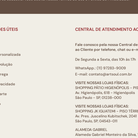
ES ÚTEIS
CENTRAL DE ATENDIMENTO AO
Fale conosco pela nossa Central d
ao Cliente por telefone, chat ou e-m
ersonalizada
De Segunda a Sexta, das 10h às 17h
volução
WhatsApp.: (11) 97283-9009
trega
E-mail: contato@artsoul.com.br
VISITE NOSSAS LOJAS FÍSICAS:
ivacidade
SHOPPING PÁTIO HIGIENÓPOLIS - P
Av. Higienópolis, 618 - Higienópolis
arte
São Paulo - SP, 01238-000
o
VISITE NOSSAS LOJAS FÍSICAS:
SHOPPING JK IGUATEMI - PISO TÉR
Av. Pres. Juscelino Kubitschek, 2041
São Paulo, SP, 04543-011
ALAMEDA GABRIEL
Alameda Gabriel Monteiro da Silva,