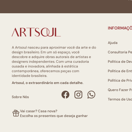
INFORMAÇÕ
Ajuda
A Artsoul nasceu para aproximar você da arte e do
design brasileiro. Em um só espaço, você
Consultoria P
descobre e adquire obras autorais de artistas e
designers independentes. Com uma curadoria
Política de De
ousada e inovadora, alinhada à estética
contemporânea, oferecemos peças com
Política de En
identidade brasileira.
Política de Pr
Artsoul, o extraordinário em cada detalhe.
Quero Fazer P
Sobre Nós
Termos de Us
Vai casar? Casa nova?
Escolha os presentes que deseja ganhar