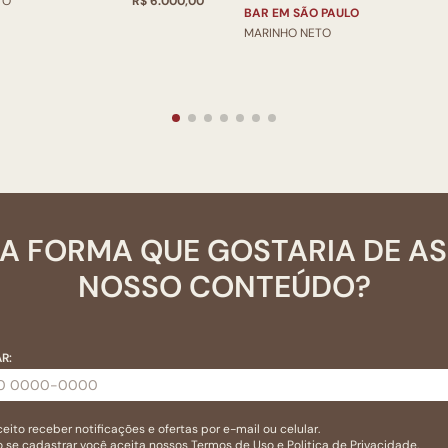
TO
R$ 6.000,00
BAR EM SÃO PAULO
MARINHO NETO
A FORMA QUE GOSTARIA DE A
NOSSO CONTEÚDO?
R:
eito receber notificações e ofertas por e-mail ou celular.
 se cadastrar você aceita nossos
Termos de Uso
e
Politica de Privacidade.