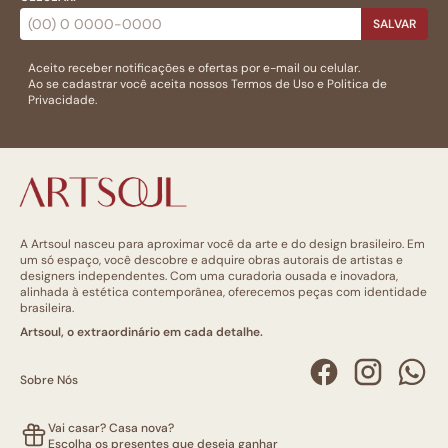
SALVAR
Aceito receber notificações e ofertas por e-mail ou celular.
Ao se cadastrar você aceita nossos
Termos de Uso
e
Politica de
Privacidade.
A Artsoul nasceu para aproximar você da arte e do design brasileiro. Em
um só espaço, você descobre e adquire obras autorais de artistas e
designers independentes. Com uma curadoria ousada e inovadora,
alinhada à estética contemporânea, oferecemos peças com identidade
brasileira.
Artsoul, o extraordinário em cada detalhe.
Sobre Nós
Vai casar? Casa nova?
Escolha os presentes que deseja ganhar